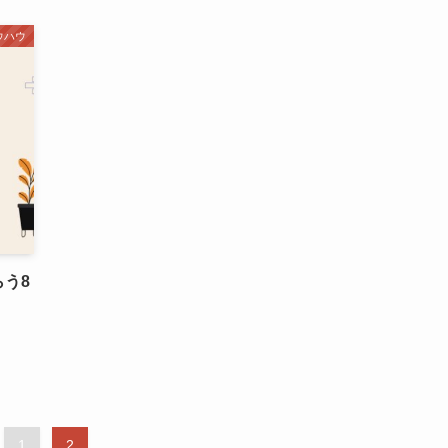
ウハウ
う8
1
2