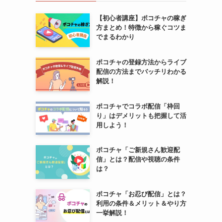
【初心者講座】ポコチャの稼ぎ
方まとめ！特徴から稼ぐコツま
でまるわかり
ポコチャの登録方法からライブ
配信の方法までバッチリわかる
解説！
ポコチャでコラボ配信「枠回
り」はデメリットも把握して活
用しよう！
ポコチャ「ご新規さん歓迎配
信」とは？配信や視聴の条件
は？
ポコチャ「お忍び配信」とは？
利用の条件＆メリット＆やり方
一挙解説！