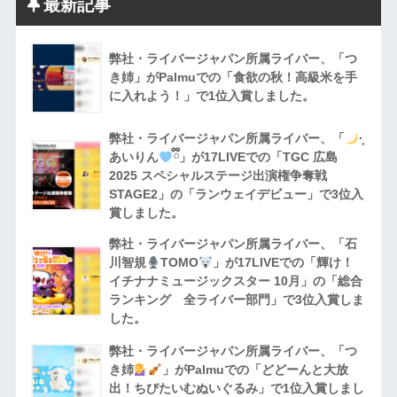
最新記事
弊社・ライバージャパン所属ライバー、「つ
き姉」がPalmuでの「食欲の秋！高級米を手
に入れよう！」で1位入賞しました。
弊社・ライバージャパン所属ライバー、「
·̩͙
あいりん
ྀི」が17LIVEでの「TGC 広島
2025 スペシャルステージ出演権争奪戦
STAGE2」の「ランウェイデビュー」で3位入
賞しました。
弊社・ライバージャパン所属ライバー、「石
川智規
TOMO
」が17LIVEでの「輝け！
イチナナミュージックスター 10月」の「総合
ランキング 全ライバー部門」で3位入賞しま
した。
弊社・ライバージャパン所属ライバー、「つ
き姉
」がPalmuでの「どどーんと大放
出！ちびたいむぬいぐるみ」で1位入賞しまし