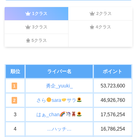
1クラス
2クラス
3クラス
4クラス
5クラス
順位
ライバー名
ポイント
勇企_yuuki_
53,723,600
1
さら
sara
サラ
46,926,760
2
3
はぁ_chan
17,576,254
4
…ハッチ…
16,786,254