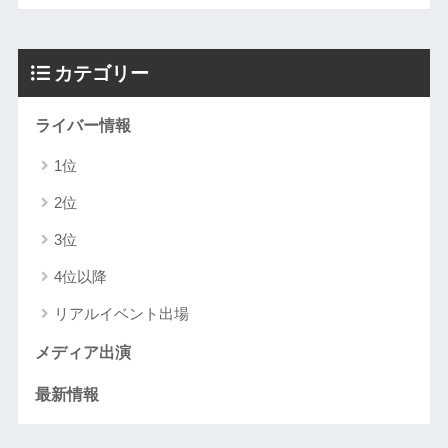
カテゴリー
ライバー情報
1位
2位
3位
4位以降
リアルイベント出場
メディア出演
最新情報