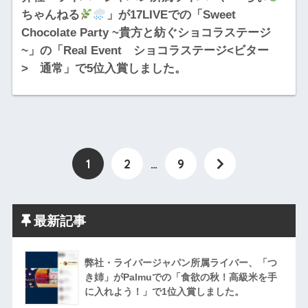
ちゃんねる
」が17LIVEでの「Sweet
Chocolate Party ~貴方と紡ぐショコラステージ
~」の「Real Event ショコラステージ<ビター
> 通常」で5位入賞しました。
1
2
…
9
最新記事
弊社・ライバージャパン所属ライバー、「つ
き姉」がPalmuでの「食欲の秋！高級米を手
に入れよう！」で1位入賞しました。