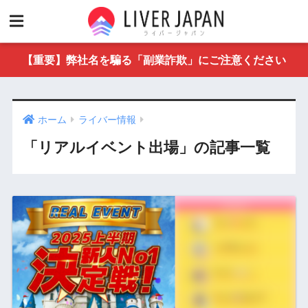
【重要】弊社名を騙る「副業詐欺」にご注意ください
ホーム
ライバー情報
「リアルイベント出場」の記事一覧