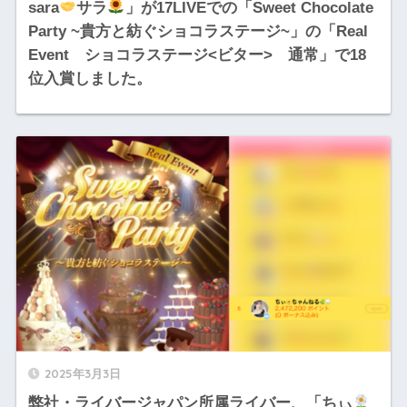
sara
サラ
」が17LIVEでの「Sweet Chocolate
Party ~貴方と紡ぐショコラステージ~」の「Real
Event ショコラステージ<ビター> 通常」で18
位入賞しました。
2025年3月3日
弊社・ライバージャパン所属ライバー、「ちぃ