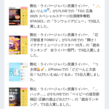
弊社・ライバージャパン所属ライバー、「
·̩͙
あいりん
ྀི」が17LIVEでの「TGC 広島
2025 スペシャルステージ出演権争奪戦
STAGE2」の「ランウェイデビュー」で3位入
賞しました。
弊社・ライバージャパン所属ライバー、「石
川智規
TOMO
」が17LIVEでの「輝け！
イチナナミュージックスター 10月」の「総合
ランキング 全ライバー部門」で3位入賞しま
した。
弊社・ライバージャパン所属ライバー、「つ
き姉
」がPalmuでの「どどーんと大放
出！ちびたいむぬいぐるみ」で1位入賞しまし
た。
弊社・ライバージャパン所属ライバー、「…
ハッチ…」が17LIVEでの「ベイビーの迷宮探
検記~正解の道はどれだ!?~」の「総合ランキ
ング」で1位入賞しました。