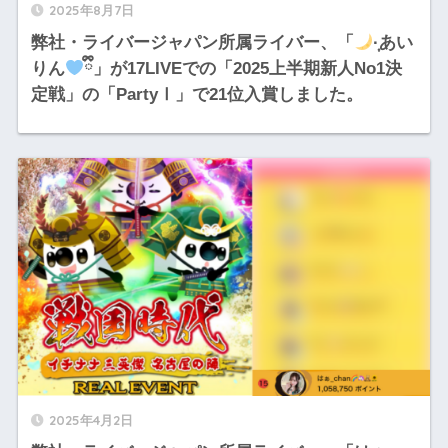
2025年8月7日
弊社・ライバージャパン所属ライバー、「
·̩͙あい
りん
ྀི」が17LIVEでの「2025上半期新人No1決
定戦」の「PartyⅠ」で21位入賞しました。
2025年4月2日