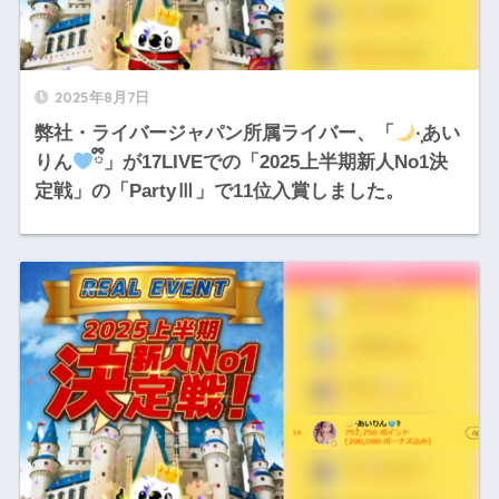
2025年8月7日
弊社・ライバージャパン所属ライバー、「
·̩͙あい
りん
ྀི」が17LIVEでの「2025上半期新人No1決
定戦」の「PartyⅢ」で11位入賞しました。