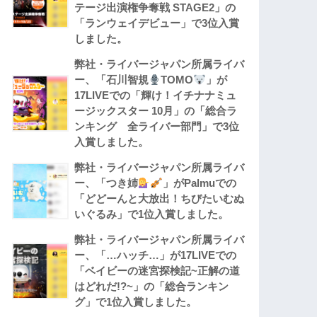
テージ出演権争奪戦 STAGE2」の
「ランウェイデビュー」で3位入賞
しました。
弊社・ライバージャパン所属ライバ
ー、「石川智規
TOMO
」が
17LIVEでの「輝け！イチナナミュ
ージックスター 10月」の「総合ラ
ンキング 全ライバー部門」で3位
入賞しました。
弊社・ライバージャパン所属ライバ
ー、「つき姉
」がPalmuでの
「どどーんと大放出！ちびたいむぬ
いぐるみ」で1位入賞しました。
弊社・ライバージャパン所属ライバ
ー、「…ハッチ…」が17LIVEでの
「ベイビーの迷宮探検記~正解の道
はどれだ!?~」の「総合ランキン
グ」で1位入賞しました。