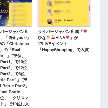
イバージャパン所
ライバージャパン所属「
、「勇企yuuki」
ひな
HINA
」が
での「Christmas
17LIVEイベント
24」の「Real
「HappyShopping」で入賞
attleⅠ」で5位、
Ⅱ Part1」で10位、
Ⅱ Part2」で12位、
Ⅱ Part3」で6位、
ttle Part1」で5
Battle Part2」
al Battle
で5位、「クリスマ
ト」で19位に入