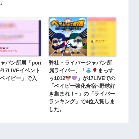
た。
ャパン所属「pon
弊社・ライバージャパン所
が17LIVEイベント
属ライバー、「
まっす
なベイビー」で入
ぅ1012
」が17LIVEでの
「ベイビー強化合宿~野球好
き集まれ！~」の「ライバー
ランキング」で4位入賞しま
した。