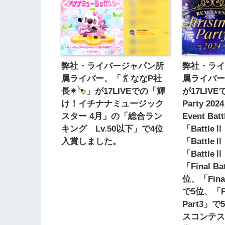
弊社・ライバージャパン所
弊社・ラ
属ライバー、「
ななP社
属ライバー
長✴︎
」が17LIVEでの「輝
が17LIVE
け！イチナナミュージック
Party 20
スター 4月」の「総合ラン
Event B
キング Lv.50以下」で4位
「Battle
入賞しました。
「Battle
「Battle
「Final Ba
位、「Final 
で5位、「Fin
Part3」
スコンテス