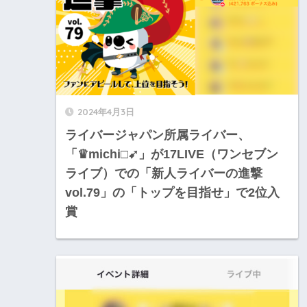
2024年4月3日
ライバージャパン所属ライバー、
「♛michi□➹」が17LIVE（ワンセブン
ライブ）での「新人ライバーの進撃
vol.79」の「トップを目指せ」で2位入
賞