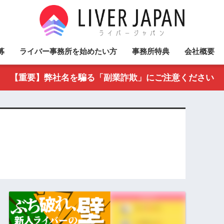
募
ライバー事務所を始めたい方
事務所特典
会社概要
【重要】弊社名を騙る「副業詐欺」にご注意ください