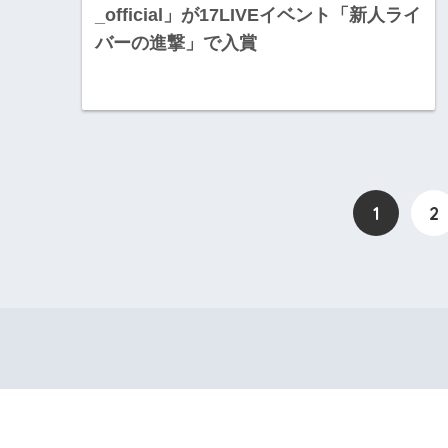
_official」が17LIVEイベント「新人ライ
バーの進撃」で入賞
1
2