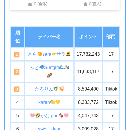
C (全体)
C(新人)
順
ライバー名
ポイント
部門
位
さら
sara
サラ
17,732,243
17
1
みと
Surfgirl
11,633,117
17
2
たろりん
8,594,400
Tiktok
3
4
karen
8,333,772
Tiktok
5
かな.pon
4,047,743
17
6
めめこdesu
3,009,028
17