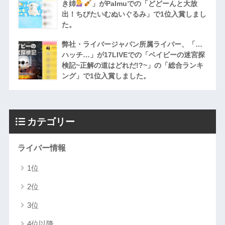
き姉
」がPalmuでの「どどーんと大放
出！ちびたいむぬいぐるみ」で1位入賞しまし
た。
弊社・ライバージャパン所属ライバー、「…
ハッチ…」が17LIVEでの「ベイビーの迷宮探
検記~正解の道はどれだ!?~」の「総合ランキ
ング」で1位入賞しました。
カテゴリー
ライバー情報
1位
2位
3位
4位以降