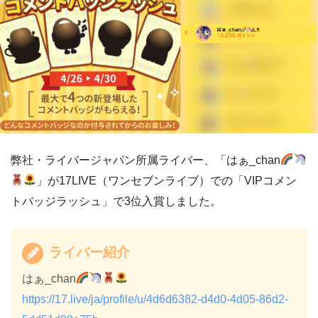
弊社・ライバージャパン所属ライバー、「はぁ_chan
」が17LIVE（ワンセブンライブ）での「VIPコメン
トバッジラッシュ」で3位入賞しました。
ライバー紹介
はぁ_chan
https://17.live/ja/profile/u/4d6d6382-d4d0-4d05-86d2-