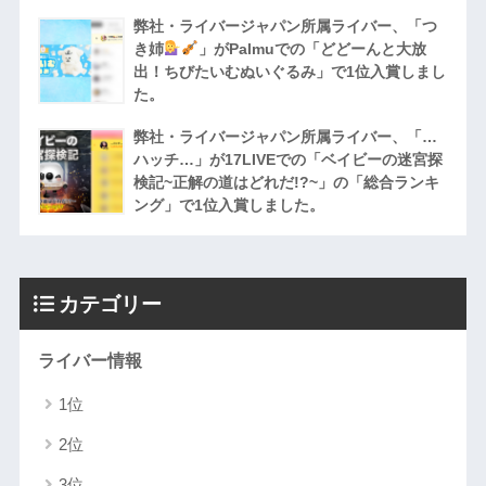
弊社・ライバージャパン所属ライバー、「つ
き姉
」がPalmuでの「どどーんと大放
出！ちびたいむぬいぐるみ」で1位入賞しまし
た。
弊社・ライバージャパン所属ライバー、「…
ハッチ…」が17LIVEでの「ベイビーの迷宮探
検記~正解の道はどれだ!?~」の「総合ランキ
ング」で1位入賞しました。
カテゴリー
ライバー情報
1位
2位
3位