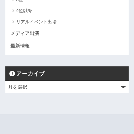
4位以降
リアルイベント出場
メディア出演
最新情報
アーカイブ