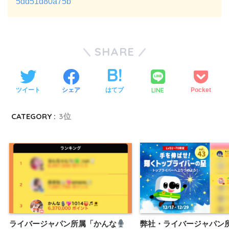
5dd51d80a75b
SHARE
LINE
ツイート
シェア
はてブ
Pocket
CATEGORY :
3位
ライバージャパン所属「かんな
弊社・ライバージャパン