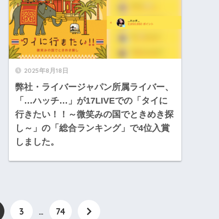
2025年8月18日
弊社・ライバージャパン所属ライバー、
「…ハッチ…」が17LIVEでの「タイに
行きたい！！～微笑みの国でときめき探
し～」の「総合ランキング」で4位入賞
しました。
3
…
74