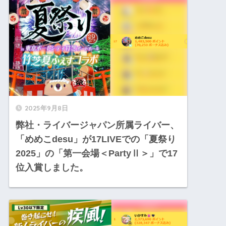
2025年9月8日
弊社・ライバージャパン所属ライバー、
「めめこdesu」が17LIVEでの「夏祭り
2025」の「第一会場＜PartyⅡ＞」で17
位入賞しました。