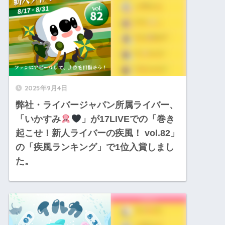
2025年9月4日
弊社・ライバージャパン所属ライバー、
「いかすみ
」が17LIVEでの「巻き
起こせ！新人ライバーの疾風！ vol.82」
の「疾風ランキング」で1位入賞しまし
た。