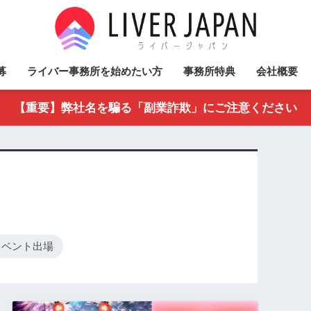
募
ライバー事務所を始めたい方
事務所特典
会社概要
【重要】弊社名を騙る「副業詐欺」にご注意ください
イベント出場