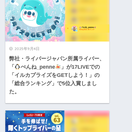
2025年9月4日
弊社・ライバージャパン所属ライバー、
「
ぺんね_penne
」が17LIVEでの
「イルカプライズをGETしよう！」の
「総合ランキング」で5位入賞しまし
た。