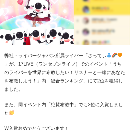
弊社・ライバージャパン所属ライバー「さってぃ
」が、17LIVE（ワンセブンライブ）でのイベント「うち
のライバーを世界に布教したい！リスナーと一緒にあなた
を布教しよう！」内「総合ランキング」にて2位を獲得し
ました。
また、同イベント内「絶賛布教中」でも2位に入賞しまし
た
W入賞おめでとうございます！