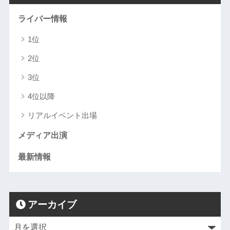
ライバー情報
1位
2位
3位
4位以降
リアルイベント出場
メディア出演
最新情報
アーカイブ