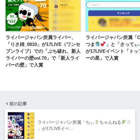
ライバージャパン所属ライバー、
ライバージャパン所属「C
「りさ姉_0810」が17LIVE（ワンセ
つま
」と「さってぃ
ブンライブ）での「ぶち破れ、新人
が17LIVEイベント「ト
ライバーの壁vol.70」で「新人ライ
ーの星」で入賞
バーの壁」で入賞
前の記事
ライバージャパン所属「ちぃ
ちゃんねる
」が17LIVEイベ…