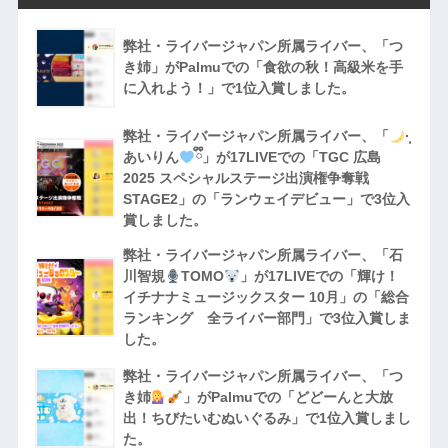
弊社・ライバージャパン所属ライバー、「つ
き姉」がPalmuでの「食欲の秋！高級米を手
に入れよう！」で1位入賞しました。
弊社・ライバージャパン所属ライバー、「
·̩͙
あいりん
ྀི」が17LIVEでの「TGC 広島
2025 スペシャルステージ出演権争奪戦
STAGE2」の「ランウェイデビュー」で3位入
賞しました。
弊社・ライバージャパン所属ライバー、「石
川智規
TOMO
」が17LIVEでの「輝け！
イチナナミュージックスター 10月」の「総合
ランキング 全ライバー部門」で3位入賞しま
した。
弊社・ライバージャパン所属ライバー、「つ
き姉
」がPalmuでの「どどーんと大放
出！ちびたいむぬいぐるみ」で1位入賞しまし
た。