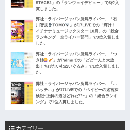
STAGE2」の「ランウェイデビュー」で3位入
賞しました。
弊社・ライバージャパン所属ライバー、「石
川智規
TOMO
」が17LIVEでの「輝け！
イチナナミュージックスター 10月」の「総合
ランキング 全ライバー部門」で3位入賞しま
した。
弊社・ライバージャパン所属ライバー、「つ
き姉
」がPalmuでの「どどーんと大放
出！ちびたいむぬいぐるみ」で1位入賞しまし
た。
弊社・ライバージャパン所属ライバー、「…
ハッチ…」が17LIVEでの「ベイビーの迷宮探
検記~正解の道はどれだ!?~」の「総合ランキ
ング」で1位入賞しました。
カテゴリー