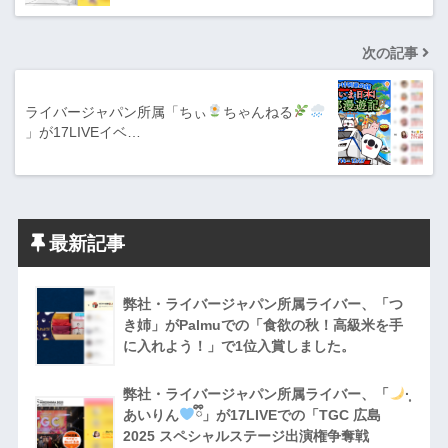
次の記事
ライバージャパン所属「ちぃ
ちゃんねる
」が17LIVEイベ…
最新記事
弊社・ライバージャパン所属ライバー、「つ
き姉」がPalmuでの「食欲の秋！高級米を手
に入れよう！」で1位入賞しました。
弊社・ライバージャパン所属ライバー、「
·̩͙
あいりん
ྀི」が17LIVEでの「TGC 広島
2025 スペシャルステージ出演権争奪戦