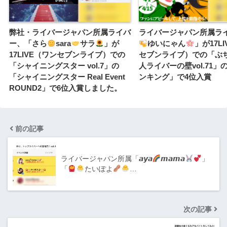
弊社・ライバージャパン所属ライバ
ライバージャパン所属ラ
ー、「さら
sara
サラ
」が
ゆいにゃん
」が17L
17LIVE（ワンセブンライブ）での
セブンライブ）での「ぶ
「シャイニングスター vol.7」の
人ライバーの壁vol.71」
「シャイニングスター Real Event
ンキング」で4位入賞
ROUND2」で6位入賞しました。
前の記事
ライバージャパン所属「𝙖𝙮𝙖
𝙢𝙖𝙢𝙖
」
「
たいぽよ
…
次の記事