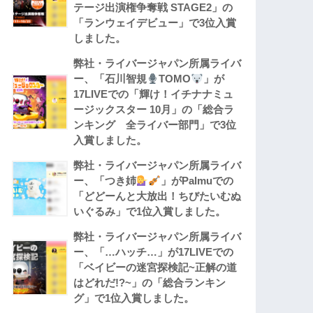
テージ出演権争奪戦 STAGE2」の
「ランウェイデビュー」で3位入賞
しました。
弊社・ライバージャパン所属ライバ
ー、「石川智規
TOMO
」が
17LIVEでの「輝け！イチナナミュ
ージックスター 10月」の「総合ラ
ンキング 全ライバー部門」で3位
入賞しました。
弊社・ライバージャパン所属ライバ
ー、「つき姉
」がPalmuでの
「どどーんと大放出！ちびたいむぬ
いぐるみ」で1位入賞しました。
弊社・ライバージャパン所属ライバ
ー、「…ハッチ…」が17LIVEでの
「ベイビーの迷宮探検記~正解の道
はどれだ!?~」の「総合ランキン
グ」で1位入賞しました。