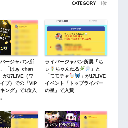
CATEGORY :
1位
イバージャパン所
ライバージャパン所属「ち
、「はぁ_chan
ぃ
ちゃんねる
」と
」が17LIVE（ワ
「モモチャ
」が17LIVE
イブ）での「VIP
イベント「トップライバー
キング」で1位入
の星」で入賞
た。