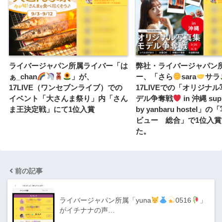
ライバージャパン所属ライバー「は
弊社・ライバージャパン
ぁ_chan
」が、
ー、「さら
sara
サラ
17LIVE（ワンセブンライブ）での
17LIVEでの「オリジナ
イベント「大さんま祭り」内「さん
デル争奪戦
in 沖縄 sup
ま王決定戦」にて1位入賞
by yanbaru hostel」
ビュー 総合」で1位入
た。
前の記事
ライバージャパン所属「yuna
0516
」
がイチナナの声…