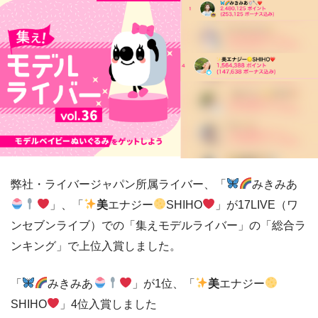
弊社・ライバージャパン所属ライバー、「
みきみあ
」、「
美
エナジー
SHIHO
」が17LIVE（ワ
ンセブンライブ）での「集えモデルライバー」の「総合ラ
ンキング」で上位入賞しました。
「
みきみあ
」が1位、「
美
エナジー
SHIHO
」4位入賞しました