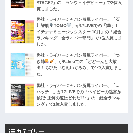
STAGE2」の「ランウェイデビュー」で3位入
賞しました。
弊社・ライバージャパン所属ライバー、「石
川智規
TOMO
」が17LIVEでの「輝け！
イチナナミュージックスター 10月」の「総合
ランキング 全ライバー部門」で3位入賞しま
した。
弊社・ライバージャパン所属ライバー、「つ
き姉
」がPalmuでの「どどーんと大放
出！ちびたいむぬいぐるみ」で1位入賞しまし
た。
弊社・ライバージャパン所属ライバー、「…
ハッチ…」が17LIVEでの「ベイビーの迷宮探
検記~正解の道はどれだ!?~」の「総合ランキ
ング」で1位入賞しました。
カテゴリー