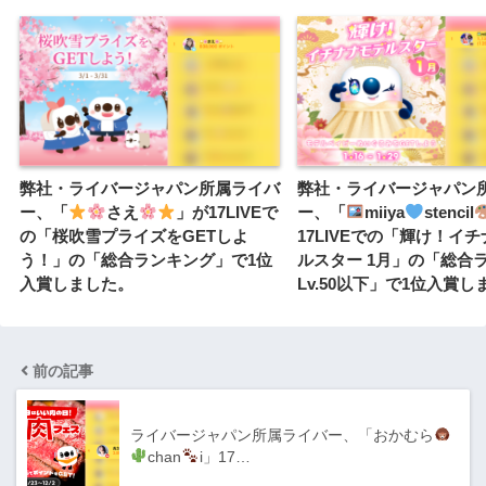
弊社・ライバージャパン所属ライバ
弊社・ライバージャパン
ー、「
さえ
」が17LIVEで
ー、「
miiya
stencil
の「桜吹雪プライズをGETしよ
17LIVEでの「輝け！イ
う！」の「総合ランキング」で1位
ルスター 1月」の「総合
入賞しました。
Lv.50以下」で1位入賞
前の記事
ライバージャパン所属ライバー、「おかむら
chan
i」17…