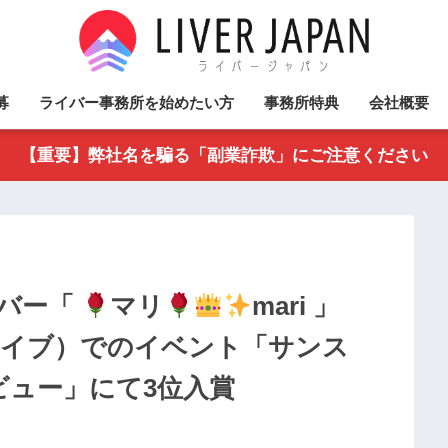
募
ライバー事務所を始めたい方
事務所特典
会社概要
【重要】弊社名を騙る「副業詐欺」にご注意ください
バー「
マリ
mari 」
ンライブ）でのイベント「サンス
ビュー」にて3位入賞