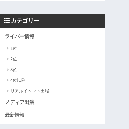
カテゴリー
ライバー情報
1位
2位
3位
4位以降
リアルイベント出場
メディア出演
最新情報