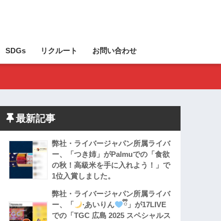
SDGs
リクルート
お問い合わせ
最新記事
弊社・ライバージャパン所属ライバ
ー、「つき姉」がPalmuでの「食欲
の秋！高級米を手に入れよう！」で
1位入賞しました。
弊社・ライバージャパン所属ライバ
ー、「
·̩͙あいりん
ྀི」が17LIVE
での「TGC 広島 2025 スペシャルス