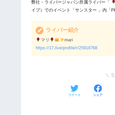
弊社・ライバージャパン所属ライバー「
イブ）でのイベント「サンスター 」内「P
ライバー紹介
マリ
mari
https://17.live/profile/r/25918768
ツイート
シェア