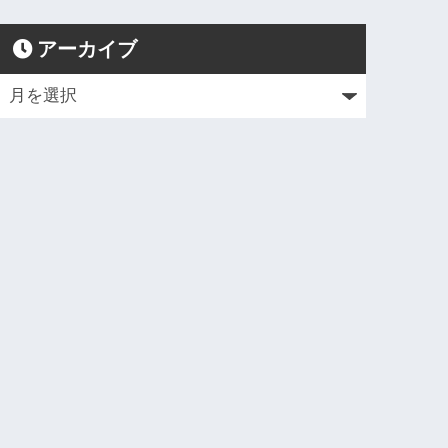
アーカイブ