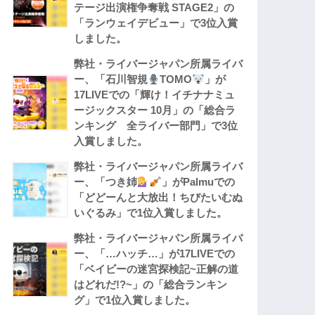
テージ出演権争奪戦 STAGE2」の
「ランウェイデビュー」で3位入賞
しました。
弊社・ライバージャパン所属ライバ
ー、「石川智規
TOMO
」が
17LIVEでの「輝け！イチナナミュ
ージックスター 10月」の「総合ラ
ンキング 全ライバー部門」で3位
入賞しました。
弊社・ライバージャパン所属ライバ
ー、「つき姉
」がPalmuでの
「どどーんと大放出！ちびたいむぬ
いぐるみ」で1位入賞しました。
弊社・ライバージャパン所属ライバ
ー、「…ハッチ…」が17LIVEでの
「ベイビーの迷宮探検記~正解の道
はどれだ!?~」の「総合ランキン
グ」で1位入賞しました。