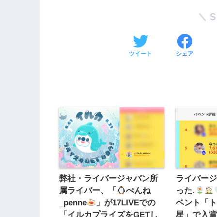
ツイート
シェア
弊社・ライバージャパン所
ライバー
属ライバー、「
ぺんね
った.
_penne
」が17LIVEでの
ベント「
「イルカプライズをGETし
星」で入