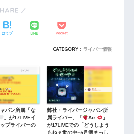
SHARE
LINE
はてブ
Pocket
CATEGORY :
ライバー情報
ジャパン所属「な
弊社・ライバージャパン所
」が17LIVEイ
属ライバー、「
Air.
」
トップライバーの
が17LIVEでの「どうしよう
賞
もねぇ世の中~5月病まっし