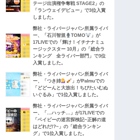
テージ出演権争奪戦 STAGE2」の
「ランウェイデビュー」で3位入賞
しました。
弊社・ライバージャパン所属ライバ
ー、「石川智規
TOMO
」が
17LIVEでの「輝け！イチナナミュ
ージックスター 10月」の「総合ラ
ンキング 全ライバー部門」で3位
入賞しました。
弊社・ライバージャパン所属ライバ
ー、「つき姉
」がPalmuでの
「どどーんと大放出！ちびたいむぬ
いぐるみ」で1位入賞しました。
弊社・ライバージャパン所属ライバ
ー、「…ハッチ…」が17LIVEでの
「ベイビーの迷宮探検記~正解の道
はどれだ!?~」の「総合ランキン
グ」で1位入賞しました。