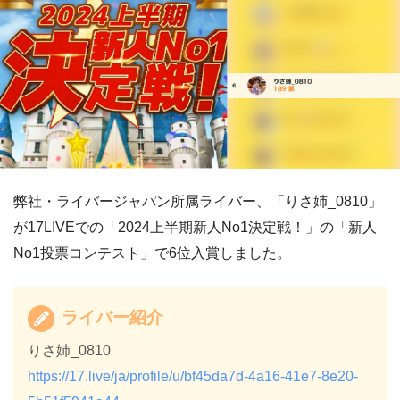
弊社・ライバージャパン所属ライバー、「りさ姉_0810」
が17LIVEでの「2024上半期新人No1決定戦！」の「新人
No1投票コンテスト」で6位入賞しました。
ライバー紹介
りさ姉_0810
https://17.live/ja/profile/u/bf45da7d-4a16-41e7-8e20-