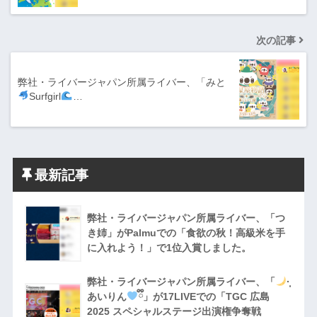
次の記事
弊社・ライバージャパン所属ライバー、「みと
Surfgirl
…
最新記事
弊社・ライバージャパン所属ライバー、「つ
き姉」がPalmuでの「食欲の秋！高級米を手
に入れよう！」で1位入賞しました。
弊社・ライバージャパン所属ライバー、「
·̩͙
あいりん
ྀི」が17LIVEでの「TGC 広島
2025 スペシャルステージ出演権争奪戦