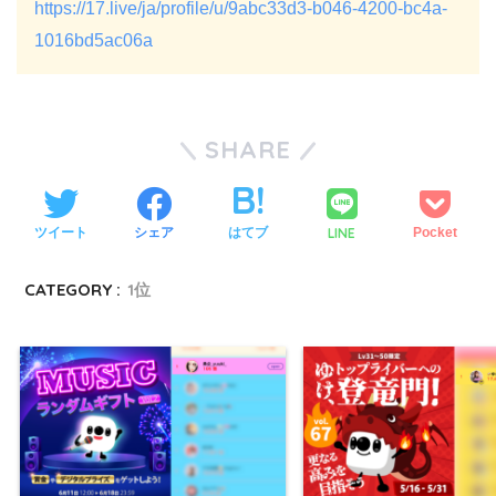
https://17.live/ja/profile/u/9abc33d3-b046-4200-bc4a-
1016bd5ac06a
SHARE
LINE
ツイート
シェア
はてブ
Pocket
CATEGORY :
1位