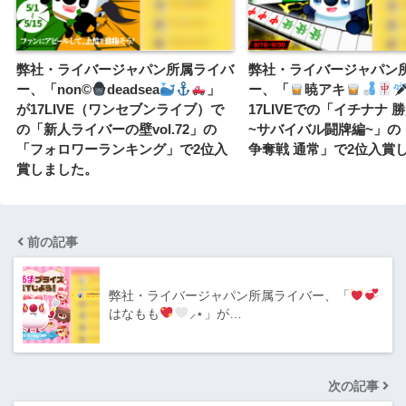
弊社・ライバージャパン所属ライバ
弊社・ライバージャパン
ー、「non
©️
deadsea
」
ー、「
暁アキ
が17LIVE（ワンセブンライブ）で
17LIVEでの「イチナナ 
の「新人ライバーの壁vol.72」の
~サバイバル闘牌編~」の
「フォロワーランキング」で2位入
争奪戦 通常」で2位入賞
賞しました。
前の記事
弊社・ライバージャパン所属ライバー、「
はなもも
⸝⋆」が…
次の記事