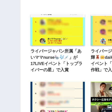
ライバージャパン所属「あ
ライバー
いママnurse
」が
輝
dai
17LIVEイベント「トップラ
イベント
イバーの星」で入賞
作戦」で