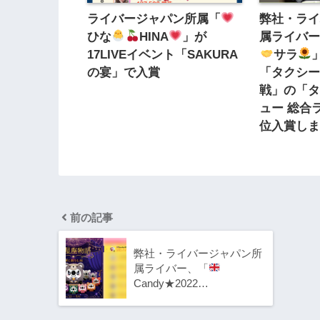
ライバージャパン所属「
弊社・ラ
ひな
HINA
」が
属ライバ
17LIVEイベント「SAKURA
サラ
‬
の宴」で入賞
「タクシ
戦」の「
ュー 総合
位入賞し
前の記事
弊社・ライバージャパン所
属ライバー、「
Candy★2022…