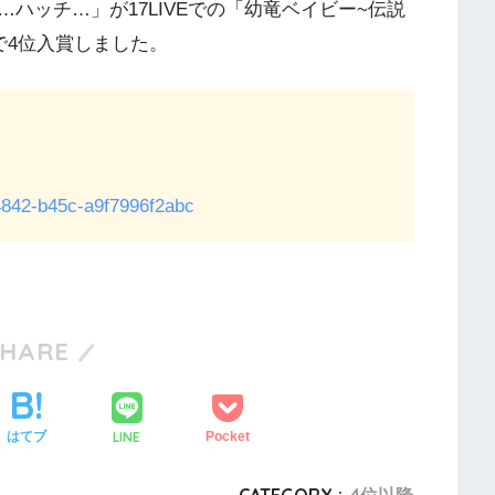
ッチ…‬」が17LIVEでの「幼竜ベイビー~伝説
で4位入賞しました。
f-4842-b45c-a9f7996f2abc
SHARE
LINE
はてブ
Pocket