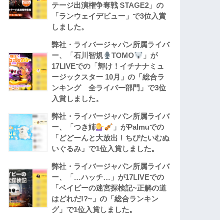
テージ出演権争奪戦 STAGE2」の
「ランウェイデビュー」で3位入賞
しました。
弊社・ライバージャパン所属ライバ
ー、「石川智規
TOMO
」が
17LIVEでの「輝け！イチナナミュ
ージックスター 10月」の「総合ラ
ンキング 全ライバー部門」で3位
入賞しました。
弊社・ライバージャパン所属ライバ
ー、「つき姉
」がPalmuでの
「どどーんと大放出！ちびたいむぬ
いぐるみ」で1位入賞しました。
弊社・ライバージャパン所属ライバ
ー、「…ハッチ…」が17LIVEでの
「ベイビーの迷宮探検記~正解の道
はどれだ!?~」の「総合ランキン
グ」で1位入賞しました。