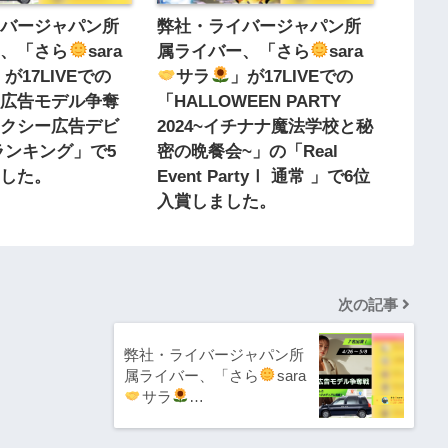
イバージャパン所
弊社・ライバージャパン所
ー、「さら
sara
属ライバー、「さら
sara
」が17LIVEでの
サラ
」が17LIVEでの
ー広告モデル争奪
「HALLOWEEN PARTY
タクシー広告デビ
2024~イチナナ魔法学校と秘
ランキング」で5
密の晩餐会~」の「Real
ました。
Event PartyⅠ 通常 」で6位
入賞しました。
次の記事
弊社・ライバージャパン所
属ライバー、「さら
sara
サラ
‬…