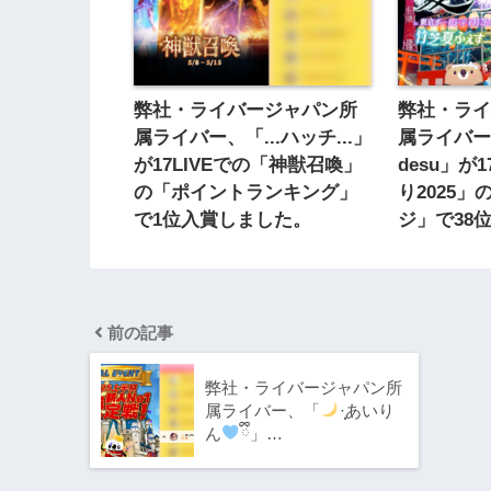
弊社・ライバージャパン所
弊社・ラ
属ライバー、「...ハッチ...‬」
属ライバ
が17LIVEでの「神獣召喚」
desu」が
の「ポイントランキング」
り2025
で1位入賞しました。
ジ」で38
前の記事
弊社・ライバージャパン所
属ライバー、「
·̩͙あいり
ん
ྀི」…