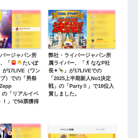
イバージャパン所
弊社・ライバージャパン所
ー、「
たいぽ
属ライバー、「
ななP社
」が17LIVE（ワン
長✴︎
」が17LIVEでの
イブ）での「男祭
「2025上半期新人No1決定
 Zepp
戦」の「PartyⅡ」で18位入
ity」の「リアルイベ
賞しました。
le Ⅰ」で56票獲得
。