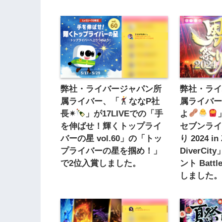
弊社・ライバージャパン所
弊社・ラ
属ライバー、「
ななP社
属ライバ
長✴︎
」が17LIVEでの「手
よ
を伸ばせ！輝くトップライ
セブンラ
バーの星 vol.60」の「トッ
り 2024 in
プライバーの星を掴め！」
DiverC
で2位入賞しました。
ント Batt
しました