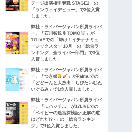
テージ出演権争奪戦 STAGE2」の
「ランウェイデビュー」で3位入賞
しました。
弊社・ライバージャパン所属ライバ
ー、「石川智規
TOMO
」が
17LIVEでの「輝け！イチナナミュ
ージックスター 10月」の「総合ラ
ンキング 全ライバー部門」で3位
入賞しました。
弊社・ライバージャパン所属ライバ
ー、「つき姉
」がPalmuでの
「どどーんと大放出！ちびたいむぬ
いぐるみ」で1位入賞しました。
弊社・ライバージャパン所属ライバ
ー、「…ハッチ…」が17LIVEでの
「ベイビーの迷宮探検記~正解の道
はどれだ!?~」の「総合ランキン
グ」で1位入賞しました。