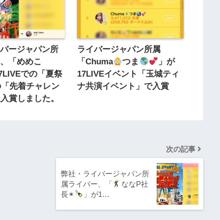
イバージャパン所
ライバージャパン所属
ー、「めめこ
「Chuma
つま
」が
17LIVEでの「夏祭
17LIVEイベント「玉城ティ
」の「先着チャレン
ナ共演イベント」で入賞
位入賞しました。
次の記事
弊社・ライバージャパン所
属ライバー、「
ななP社
長✴︎
」が1…