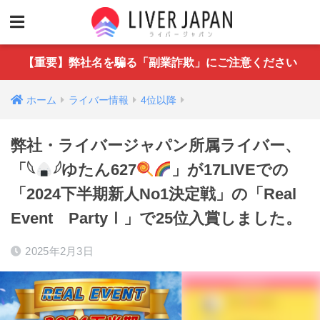
【重要】弊社名を騙る「副業詐欺」にご注意ください
ホーム
ライバー情報
4位以降
弊社・ライバージャパン所属ライバー、
「𓆩
𓆪ゆたん627
」が17LIVEでの
「2024下半期新人No1決定戦」の「Real
Event PartyⅠ」で25位入賞しました。
2025年2月3日