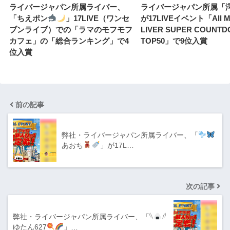
ライバージャパン所属ライバー、
ライバージャパン所属「
「ちえポン
」17LIVE（ワンセ
が17LIVEイベント「All M
ブンライブ）での「ラマのモフモフ
LIVER SUPER COUNT
カフェ」の「総合ランキング」で4
TOP50」で9位入賞
位入賞
前の記事
弊社・ライバージャパン所属ライバー、「
あおち
」が17L…
次の記事
弊社・ライバージャパン所属ライバー、「𓆩
𓆪
ゆたん627
」…