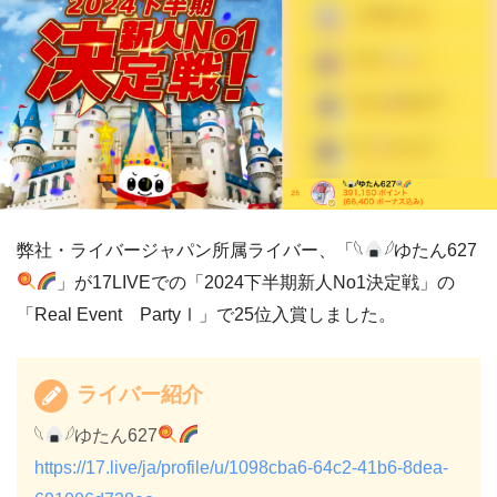
弊社・ライバージャパン所属ライバー、「𓆩
𓆪ゆたん627
」が17LIVEでの「2024下半期新人No1決定戦」の
「Real Event PartyⅠ」で25位入賞しました。
ライバー紹介
𓆩
𓆪ゆたん627
https://17.live/ja/profile/u/1098cba6-64c2-41b6-8dea-