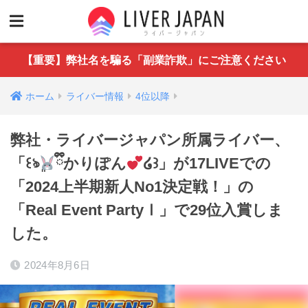
【重要】弊社名を騙る「副業詐欺」にご注意ください
ホーム
ライバー情報
4位以降
弊社・ライバージャパン所属ライバー、
「꒰ঌܸ
ྀིかりぽん
໒꒱」が17LIVEでの
「2024上半期新人No1決定戦！」の
「Real Event PartyⅠ」で29位入賞しま
した。
2024年8月6日