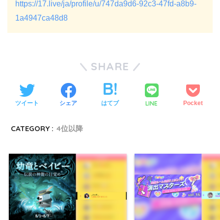
https://17.live/ja/profile/u/747da9d6-92c3-47fd-a8b9-
1a4947ca48d8
SHARE
LINE
ツイート
シェア
はてブ
Pocket
CATEGORY :
4位以降