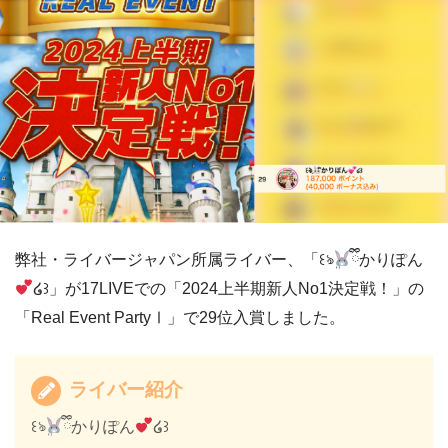
弊社・ライバージャパン所属ライバー、「꒰ঌܸ
ྀིかりぽん
໒꒱」が17LIVEでの「2024上半期新人No1決定戦！」の
「Real Event PartyⅠ」で29位入賞しました。
ライバー紹介
꒰ঌܸ
ྀིかりぽん
໒꒱