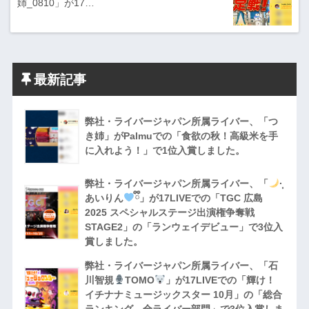
姉_0810」が17…
最新記事
弊社・ライバージャパン所属ライバー、「つ
き姉」がPalmuでの「食欲の秋！高級米を手
に入れよう！」で1位入賞しました。
弊社・ライバージャパン所属ライバー、「
·̩͙
あいりん
ྀི」が17LIVEでの「TGC 広島
2025 スペシャルステージ出演権争奪戦
STAGE2」の「ランウェイデビュー」で3位入
賞しました。
弊社・ライバージャパン所属ライバー、「石
川智規
TOMO
」が17LIVEでの「輝け！
イチナナミュージックスター 10月」の「総合
ランキング 全ライバー部門」で3位入賞しま