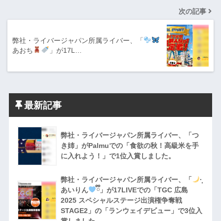
次の記事
弊社・ライバージャパン所属ライバー、「
あおち
」が17L…
最新記事
弊社・ライバージャパン所属ライバー、「つ
き姉」がPalmuでの「食欲の秋！高級米を手
に入れよう！」で1位入賞しました。
弊社・ライバージャパン所属ライバー、「
·̩͙
あいりん
ྀི」が17LIVEでの「TGC 広島
2025 スペシャルステージ出演権争奪戦
STAGE2」の「ランウェイデビュー」で3位入
賞しました。